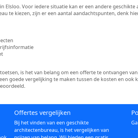
te in Elsloo. Voor iedere situatie kan er een andere geschikt
au te kiezen, zijn er een aantal aandachtspunten, denk hier
jecten
ijfsinformatie
et
etsen, is het van belang om een offerte te ontvangen van 
er een goede vergelijking te maken tussen de kosten en ook 
beoordeeld.
Offertes vergelijken
Po
Bij het vinden van een geschikte
Ga
architectenbureau, is het vergelijken van
ook
prijzen van belang. Wij bieden een gratis