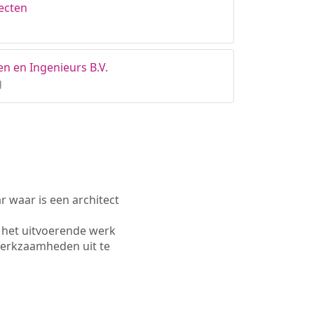
ecten
en en Ingenieurs B.V.
g
waar is een architect
 het uitvoerende werk
werkzaamheden uit te