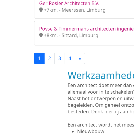
Ger Rosier Architecten B.V.
+7km. - Meerssen, Limburg
Povse & Timmermans architecten ingenieu
+8km. - Sittard, Limburg
1
2
3
4
»
Werkzaamhede
Een architect doet meer dan
allemaal voor in te schakelen
Naast het ontwerpen en uitw
begeleiden. Om geheel ontzo
besteden. Denk hierbij aan h
Een architect wordt het meest
Nieuwbouw