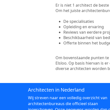
Er is niet 1 architect de bes
Om het juiste architectenbure
De specialisaties
Opleiding en ervaring
Reviews van eerdere pro
Beschikbaarheid van bedr
Offerte binnen het budg
Om bovenstaande punten te to
Elsloo. Op basis hiervan is 
diverse architecten worden 
Architecten in Nederland
Wij streven naar een volledig overzicht van
architectenbureaus die officieel staan
ingeschreven. Onze gegevens worden dan 