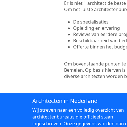
Er is niet 1 architect de bes
Om het juiste architectenbure
De specialisaties
Opleiding en ervaring
Reviews van eerdere pro
Beschikbaarheid van bedr
Offerte binnen het budg
Om bovenstaande punten te to
Bemelen. Op basis hiervan is
diverse architecten worden 
Architecten in Nederland
Wij streven naar een volledig overzicht van
architectenbureaus die officieel staan
ingeschreven. Onze gegevens worden dan 