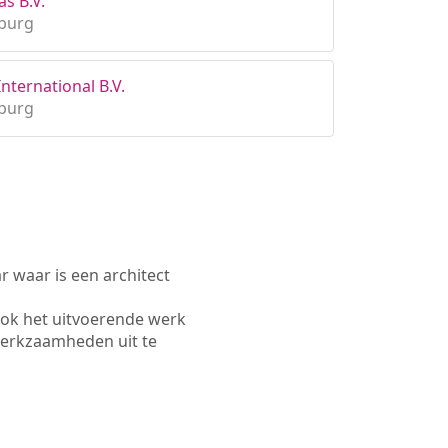
s B.V.
mburg
nternational B.V.
mburg
waar is een architect
ok het uitvoerende werk
werkzaamheden uit te