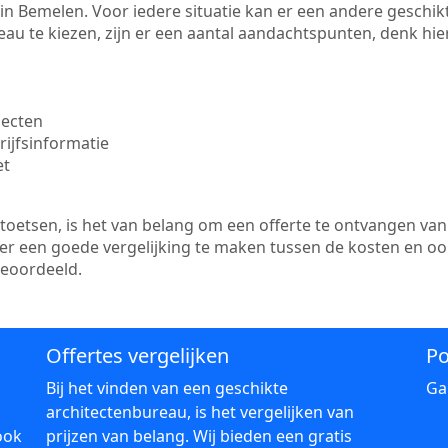
te in Bemelen. Voor iedere situatie kan er een andere gesch
au te kiezen, zijn er een aantal aandachtspunten, denk hier
jecten
ijfsinformatie
et
etsen, is het van belang om een offerte te ontvangen van 
 er een goede vergelijking te maken tussen de kosten en oo
beoordeeld.
Offertes vergelijken
Po
Bij het vinden van een geschikte
Ga
architectenbureau, is het vergelijken van
ook
prijzen van belang. Wij bieden een gratis