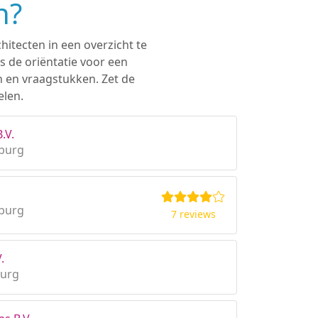
n?
hitecten in een overzicht te
s de oriëntatie voor een
n en vraagstukken. Zet de
elen.
.V.
mburg
mburg
7 reviews
.
burg