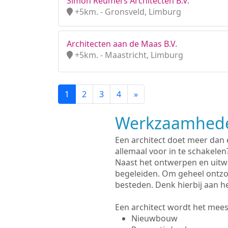
Simon Reumers Architecten B.V.
+5km. - Gronsveld, Limburg
Architecten aan de Maas B.V.
+5km. - Maastricht, Limburg
1
2
3
4
»
Werkzaamhede
Een architect doet meer dan
allemaal voor in te schakelen
Naast het ontwerpen en uitw
begeleiden. Om geheel ontzo
besteden. Denk hierbij aan h
Een architect wordt het meest
Nieuwbouw