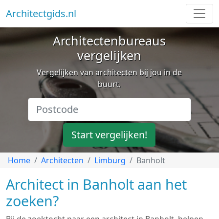
Architectgids.nl
Architectenbureaus
vergelijken
Vergelijken van architecten bij jou in de
buurt.
Start vergelijken!
Home
Architecten
Limburg
Banholt
Architect in Banholt aan het
zoeken?