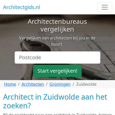
Architectgids.nl
Architectenbureaus
vergelijken
Vergelijken van architecten bij jou in de
buurt.
Start vergelijken!
Home
Architecten
Groningen
Zuidwolde
Architect in Zuidwolde aan het
zoeken?