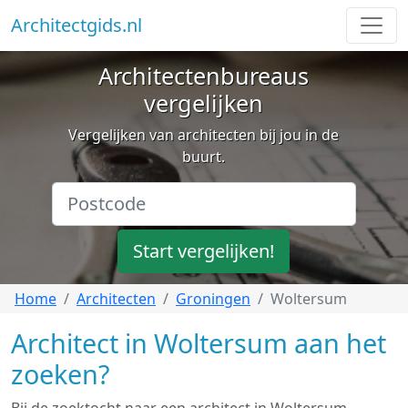
Architectgids.nl
Architectenbureaus
vergelijken
Vergelijken van architecten bij jou in de
buurt.
Start vergelijken!
Home
Architecten
Groningen
Woltersum
Architect in Woltersum aan het
zoeken?