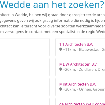
n Wedde aan het zoeken?
hitect in Wedde, helpen wij graag door geregistreerde archi
gevens geven wij ook graag informatie die nodig is tijden
 architect kan je terecht voor diverse soorten werkzaamhede
m vervolgens in contact met een specialist in de regio Wed
1:1 Architecten B.V.
+11km. - Blauwestad, 
MDW Architecten B.V.
+26km. - Zuidlaren, Dr
Mint Architecten B.V.
+30km. - Onnen, Groni
de architecten WAT! coöpe