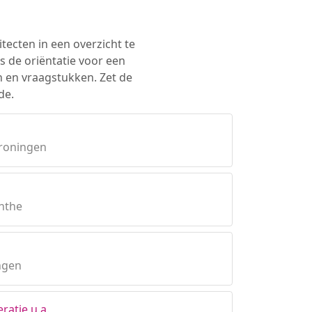
tecten in een overzicht te
s de oriëntatie voor een
n en vraagstukken. Zet de
de.
Groningen
enthe
ngen
ratie u.a.