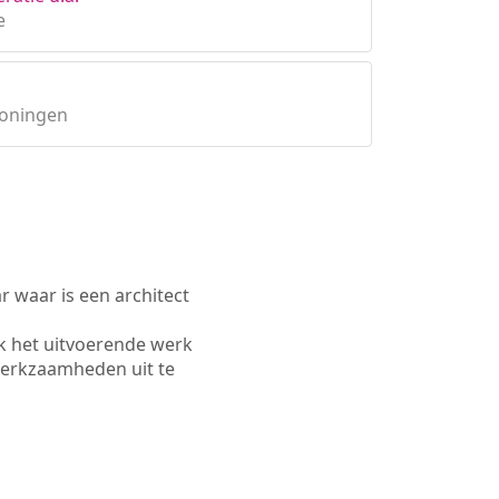
e
roningen
waar is een architect
k het uitvoerende werk
werkzaamheden uit te