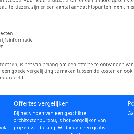
te in Wedde. Voor iedere situatie kan er een andere geschik
au te kiezen, zijn er een aantal aandachtspunten, denk hier
jecten
ijfsinformatie
et
etsen, is het van belang om een offerte te ontvangen van 
r een goede vergelijking te maken tussen de kosten en ook
beoordeeld.
Offertes vergelijken
Po
Bij het vinden van een geschikte
Ga
architectenbureau, is het vergelijken van
ook
prijzen van belang. Wij bieden een gratis