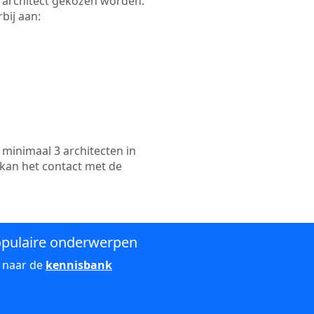
te architect gekozen worden.
bij aan:
minimaal 3 architecten in
 kan het contact met de
pulaire onderwerpen
 naar de
kennisbank