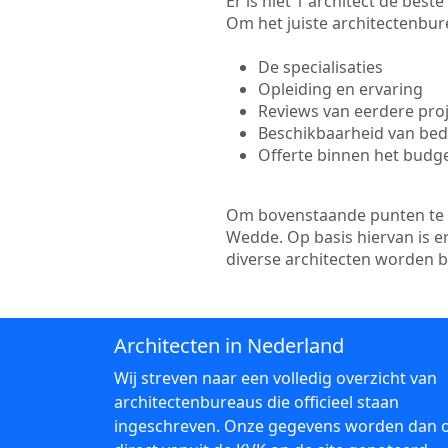
Er is niet 1 architect de bes
Om het juiste architectenbure
De specialisaties
Opleiding en ervaring
Reviews van eerdere pro
Beschikbaarheid van bedr
Offerte binnen het budg
Om bovenstaande punten te to
Wedde. Op basis hiervan is e
diverse architecten worden 
Architecten in Nederland
Wij streven naar een volledig overzicht van
architectenbureaus die officieel staan
ingeschreven. Onze gegevens worden dan 