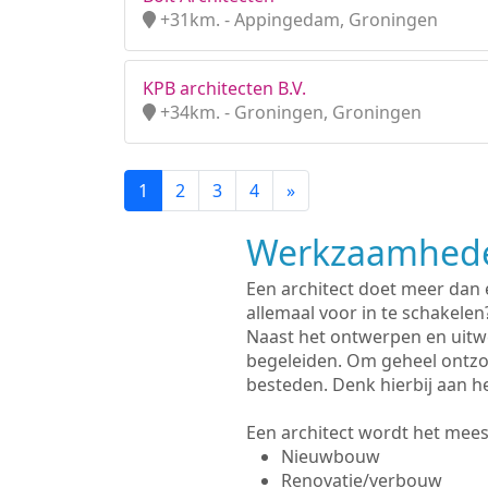
+31km. - Appingedam, Groningen
KPB architecten B.V.
+34km. - Groningen, Groningen
1
2
3
4
»
Werkzaamhede
Een architect doet meer dan
allemaal voor in te schakelen
Naast het ontwerpen en uitw
begeleiden. Om geheel ontzo
besteden. Denk hierbij aan h
Een architect wordt het meest
Nieuwbouw
Renovatie/verbouw