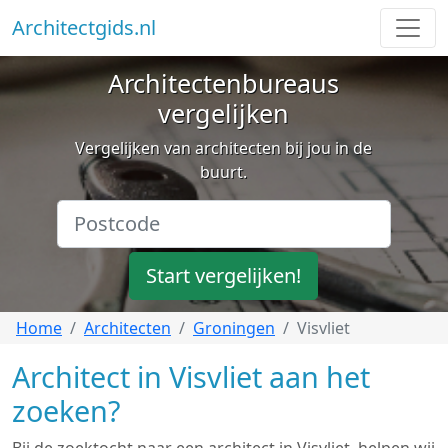
Architectgids.nl
Architectenbureaus
vergelijken
Vergelijken van architecten bij jou in de
buurt.
Start vergelijken!
Home
Architecten
Groningen
Visvliet
Architect in Visvliet aan het
zoeken?