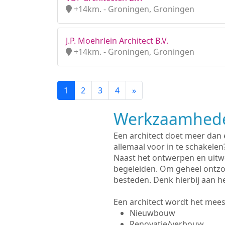
+14km. - Groningen, Groningen
J.P. Moehrlein Architect B.V.
+14km. - Groningen, Groningen
1
2
3
4
»
Werkzaamhede
Een architect doet meer dan
allemaal voor in te schakelen
Naast het ontwerpen en uitw
begeleiden. Om geheel ontzo
besteden. Denk hierbij aan h
Een architect wordt het meest
Nieuwbouw
Renovatie/verbouw