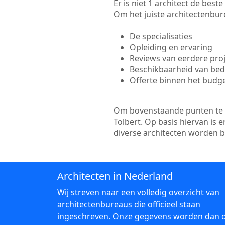
Er is niet 1 architect de bes
Om het juiste architectenbure
De specialisaties
Opleiding en ervaring
Reviews van eerdere pro
Beschikbaarheid van bedr
Offerte binnen het budg
Om bovenstaande punten te to
Tolbert. Op basis hiervan is
diverse architecten worden 
Architecten in Nederland
Wij streven naar een volledig overzicht van
architectenbureaus die officieel staan
ingeschreven. Onze gegevens worden dan 