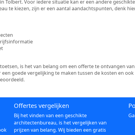
te in Tolbert. Voor iedere situatie kan er een andere geschik
au te kiezen, zijn er een aantal aandachtspunten, denk hier
jecten
ijfsinformatie
et
etsen, is het van belang om een offerte te ontvangen van 
 er een goede vergelijking te maken tussen de kosten en ook
beoordeeld.
Offertes vergelijken
Po
Bij het vinden van een geschikte
Ga
architectenbureau, is het vergelijken van
ook
prijzen van belang. Wij bieden een gratis