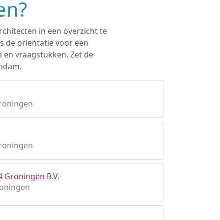
en?
chitecten in een overzicht te
s de oriëntatie voor een
n en vraagstukken. Zet de
endam.
roningen
Groningen
4 Groningen B.V.
roningen