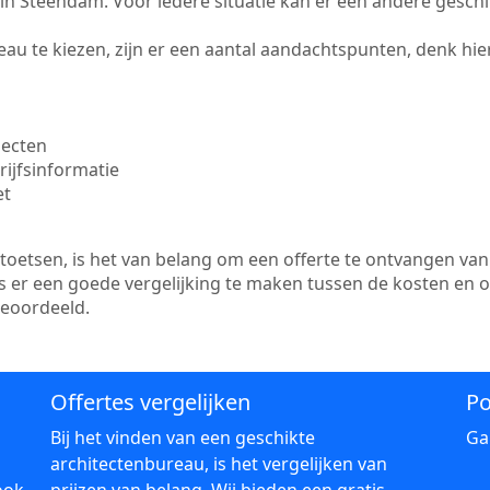
te in Steendam. Voor iedere situatie kan er een andere gesch
au te kiezen, zijn er een aantal aandachtspunten, denk hier
jecten
ijfsinformatie
et
etsen, is het van belang om een offerte te ontvangen van 
s er een goede vergelijking te maken tussen de kosten en 
beoordeeld.
Offertes vergelijken
Po
Bij het vinden van een geschikte
Ga
architectenbureau, is het vergelijken van