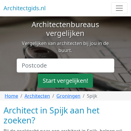
Architectgids.nl
Architectenbureaus
vergelijken
Vergelijken van architecten bij jou in de
buurt.
Start vergelijken!
Home
Architecten
Groningen
Spijk
Architect in Spijk aan het
zoeken?