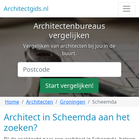
Architectgids.nl
Architectenbureaus
vergelijken
Vergelijken van architecten bij jou in de
buurt.
Start vergelijken!
Home
Architecten
Groningen
Scheemda
Architect in Scheemda aan het
zoeken?