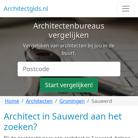
Architectgids.nl
Architectenbureaus
vergelijken
Vergelijken van architecten bij jou in de
buurt.
Start vergelijken!
Home
Architecten
Groningen
Sauwerd
Architect in Sauwerd aan het
zoeken?