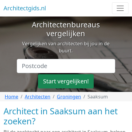
Architectgids.nl
Architectenbureaus
vergelijken
Vergelijken van architecten bij jou in de
buurt.
Start vergelijken!
Home
Architecten
Groningen
Saaksum
Architect in Saaksum aan het
zoeken?