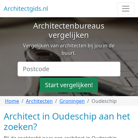
Architectgids.nl
Architectenbureaus
vergelijken
Vergelijken van architecten bij jou in de
buurt.
Start vergelijken!
Home
Architecten
Groningen
Oudeschip
Architect in Oudeschip aan het
zoeken?