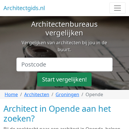
Architectgids.nl
Architectenbureaus
vergelijken
Vergelijken van architecten bij jou in de
buurt.
Start vergelijken!
Home
Architecten
Groningen
Opende
Architect in Opende aan het
zoeken?