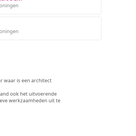
roningen
roningen
waar is een architect
land ook het uitvoerende
ieve werkzaamheden uit te