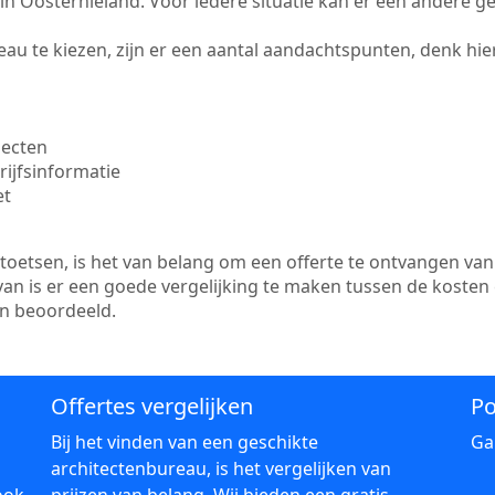
te in Oosternieland. Voor iedere situatie kan er een andere 
au te kiezen, zijn er een aantal aandachtspunten, denk hier
jecten
ijfsinformatie
et
etsen, is het van belang om een offerte te ontvangen van 
van is er een goede vergelijking te maken tussen de kosten
en beoordeeld.
Offertes vergelijken
Po
Bij het vinden van een geschikte
Ga
architectenbureau, is het vergelijken van