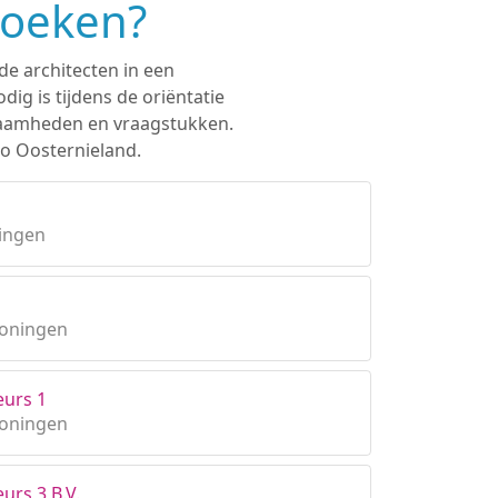
zoeken?
de architecten in een
ig is tijdens de oriëntatie
rkzaamheden en vraagstukken.
io Oosternieland.
ingen
roningen
eurs 1
roningen
urs 3 B.V.