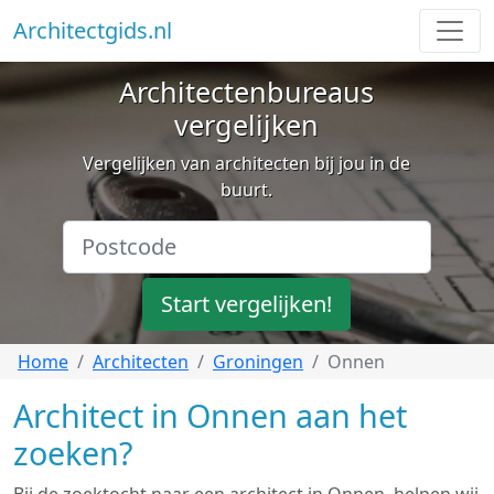
Architectgids.nl
Architectenbureaus
vergelijken
Vergelijken van architecten bij jou in de
buurt.
Start vergelijken!
Home
Architecten
Groningen
Onnen
Architect in Onnen aan het
zoeken?