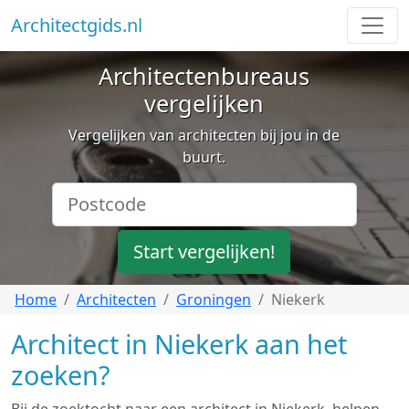
Architectgids.nl
Architectenbureaus
vergelijken
Vergelijken van architecten bij jou in de
buurt.
Start vergelijken!
Home
Architecten
Groningen
Niekerk
Architect in Niekerk aan het
zoeken?