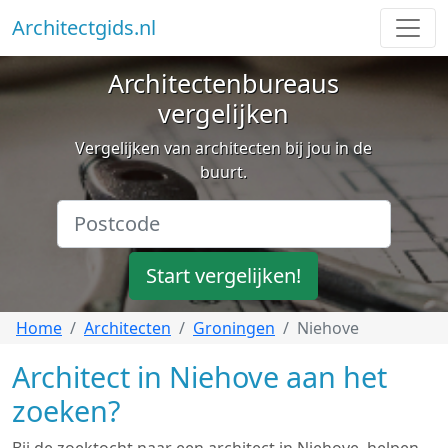
Architectgids.nl
Architectenbureaus
vergelijken
Vergelijken van architecten bij jou in de
buurt.
Start vergelijken!
Home
Architecten
Groningen
Niehove
Architect in Niehove aan het
zoeken?