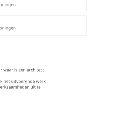
roningen
roningen
waar is een architect
ok het uitvoerende werk
werkzaamheden uit te