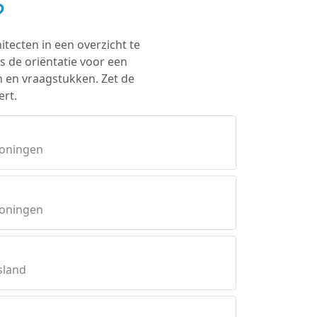
?
itecten in een overzicht te
s de oriëntatie voor een
n en vraagstukken. Zet de
ert.
roningen
roningen
sland