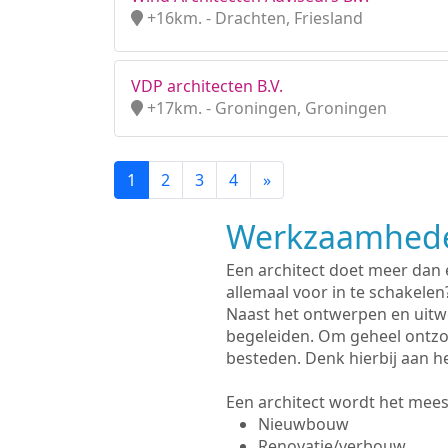
+16km. - Drachten, Friesland
VDP architecten B.V.
+17km. - Groningen, Groningen
1
2
3
4
»
Werkzaamhede
Een architect doet meer dan
allemaal voor in te schakelen
Naast het ontwerpen en uitw
begeleiden. Om geheel ontzo
besteden. Denk hierbij aan h
Een architect wordt het meest
Nieuwbouw
Renovatie/verbouw