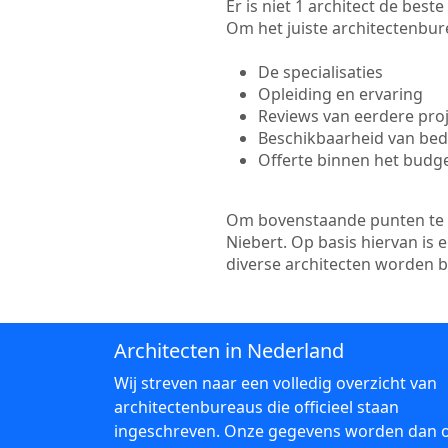
Er is niet 1 architect de bes
Om het juiste architectenbure
De specialisaties
Opleiding en ervaring
Reviews van eerdere pro
Beschikbaarheid van bedr
Offerte binnen het budg
Om bovenstaande punten te to
Niebert. Op basis hiervan is
diverse architecten worden 
Architecten in Nederland
Wij streven naar een volledig overzicht van
architectenbureaus die officieel staan
ingeschreven. Onze gegevens worden dan 