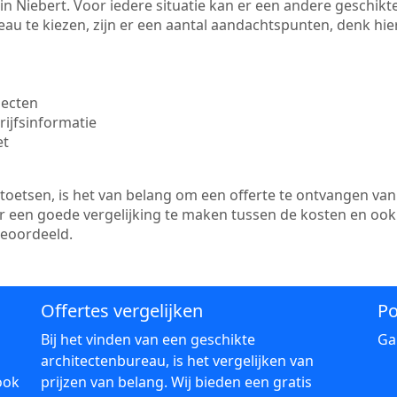
te in Niebert. Voor iedere situatie kan er een andere geschi
au te kiezen, zijn er een aantal aandachtspunten, denk hier
jecten
ijfsinformatie
et
etsen, is het van belang om een offerte te ontvangen van 
 er een goede vergelijking te maken tussen de kosten en oo
beoordeeld.
Offertes vergelijken
Po
Bij het vinden van een geschikte
Ga
architectenbureau, is het vergelijken van
ook
prijzen van belang. Wij bieden een gratis