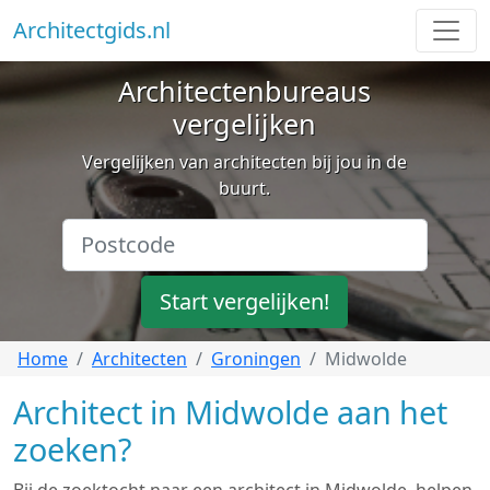
Architectgids.nl
Architectenbureaus
vergelijken
Vergelijken van architecten bij jou in de
buurt.
Start vergelijken!
Home
Architecten
Groningen
Midwolde
Architect in Midwolde aan het
zoeken?