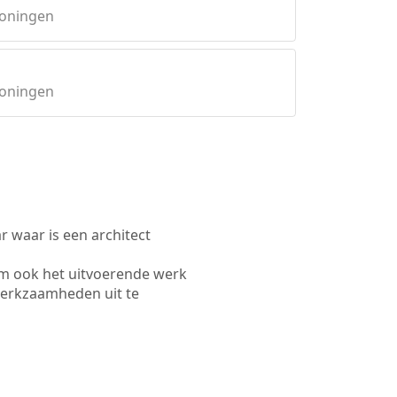
roningen
roningen
waar is een architect
um ook het uitvoerende werk
werkzaamheden uit te