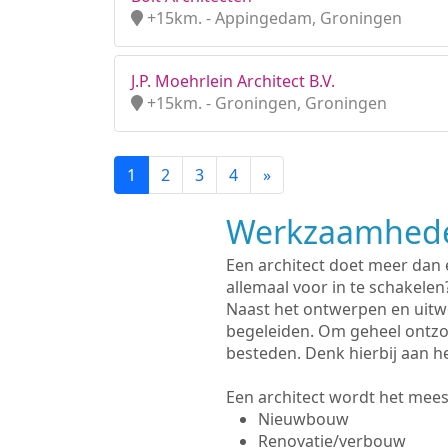
+15km. - Appingedam, Groningen
J.P. Moehrlein Architect B.V.
+15km. - Groningen, Groningen
1
2
3
4
»
Werkzaamhede
Een architect doet meer dan
allemaal voor in te schakelen
Naast het ontwerpen en uitw
begeleiden. Om geheel ontzo
besteden. Denk hierbij aan h
Een architect wordt het meest
Nieuwbouw
Renovatie/verbouw