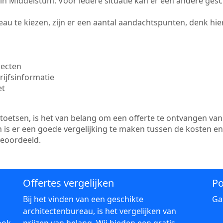
te in Middelstum. Voor iedere situatie kan er een andere ges
au te kiezen, zijn er een aantal aandachtspunten, denk hier
jecten
ijfsinformatie
et
etsen, is het van belang om een offerte te ontvangen van 
 is er een goede vergelijking te maken tussen de kosten e
beoordeeld.
Offertes vergelijken
Po
Bij het vinden van een geschikte
Ga
architectenbureau, is het vergelijken van