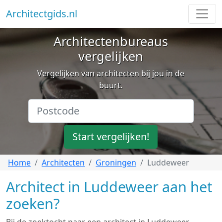
Architectgids.nl
Architectenbureaus
vergelijken
Vergelijken van architecten bij jou in de
buurt.
Start vergelijken!
Home
Architecten
Groningen
Luddeweer
Architect in Luddeweer aan het
zoeken?