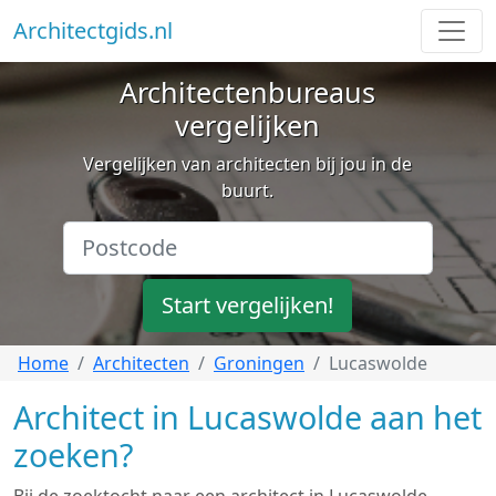
Architectgids.nl
Architectenbureaus
vergelijken
Vergelijken van architecten bij jou in de
buurt.
Start vergelijken!
Home
Architecten
Groningen
Lucaswolde
Architect in Lucaswolde aan het
zoeken?