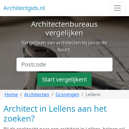
Architectgids.nl
Architectenbureaus
vergelijken
Vergelijken van architecten bij jou in de
buurt.
Start vergelijken!
Home
Architecten
Groningen
Lellens
Architect in Lellens aan het
zoeken?