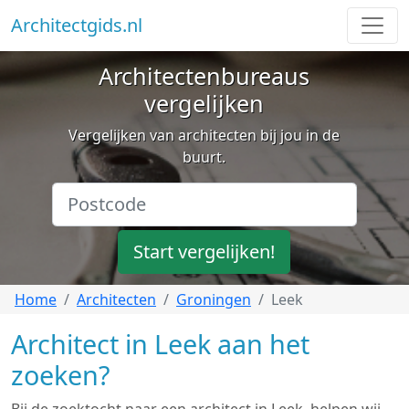
Architectgids.nl
Architectenbureaus
vergelijken
Vergelijken van architecten bij jou in de
buurt.
Start vergelijken!
Home
Architecten
Groningen
Leek
Architect in Leek aan het
zoeken?