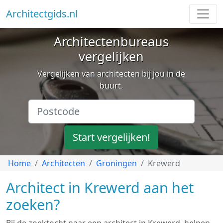
Architectgids.nl
Architectenbureaus
vergelijken
Vergelijken van architecten bij jou in de
buurt.
Start vergelijken!
Home
Architecten
Groningen
Krewerd
Architect in Krewerd aan het
zoeken?