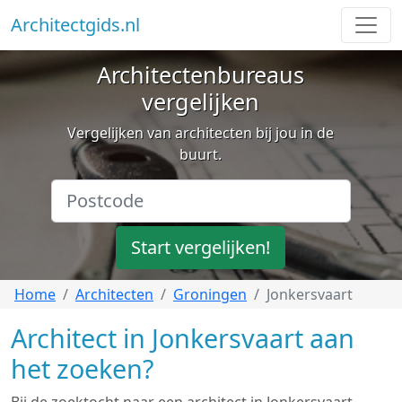
Architectgids.nl
Architectenbureaus
vergelijken
Vergelijken van architecten bij jou in de
buurt.
Start vergelijken!
Home
Architecten
Groningen
Jonkersvaart
Architect in Jonkersvaart aan
het zoeken?