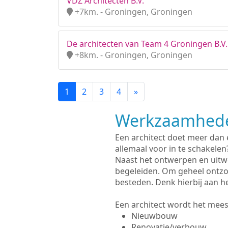
VDZ Architecten B.V.
+7km. - Groningen, Groningen
De architecten van Team 4 Groningen B.V.
+8km. - Groningen, Groningen
1
2
3
4
»
Werkzaamhede
Een architect doet meer dan
allemaal voor in te schakelen
Naast het ontwerpen en uitw
begeleiden. Om geheel ontzo
besteden. Denk hierbij aan h
Een architect wordt het meest
Nieuwbouw
Renovatie/verbouw