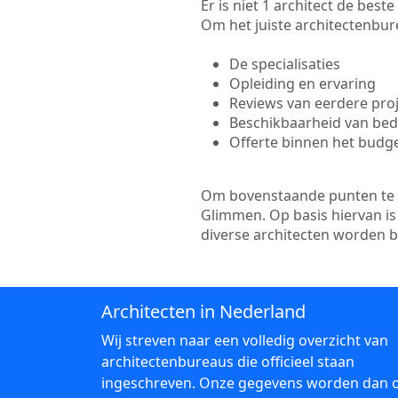
Er is niet 1 architect de bes
Om het juiste architectenbure
De specialisaties
Opleiding en ervaring
Reviews van eerdere pro
Beschikbaarheid van bedr
Offerte binnen het budg
Om bovenstaande punten te to
Glimmen. Op basis hiervan is
diverse architecten worden 
Architecten in Nederland
Wij streven naar een volledig overzicht van
architectenbureaus die officieel staan
ingeschreven. Onze gegevens worden dan 