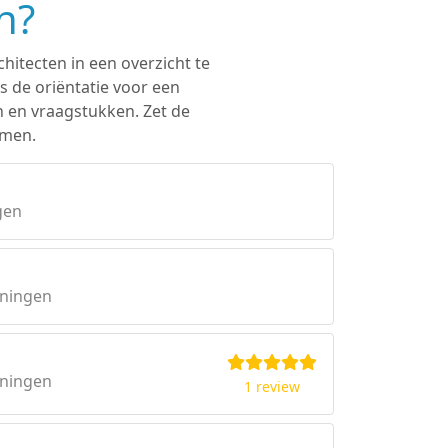
n?
hitecten in een overzicht te
s de oriëntatie voor een
n en vraagstukken. Zet de
mmen.
gen
oningen
oningen
1 review