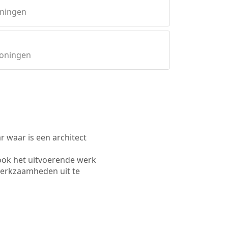
oningen
roningen
waar is een architect
ook het uitvoerende werk
werkzaamheden uit te