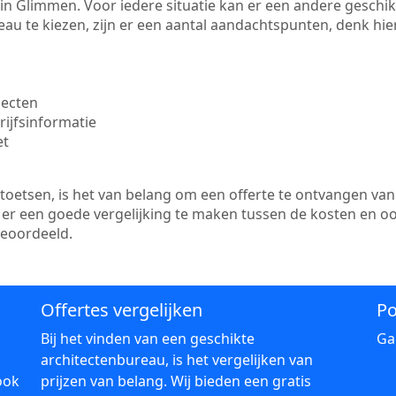
te in Glimmen. Voor iedere situatie kan er een andere gesch
au te kiezen, zijn er een aantal aandachtspunten, denk hier
jecten
ijfsinformatie
et
etsen, is het van belang om een offerte te ontvangen van 
 er een goede vergelijking te maken tussen de kosten en o
beoordeeld.
Offertes vergelijken
Po
Bij het vinden van een geschikte
Ga
architectenbureau, is het vergelijken van
ook
prijzen van belang. Wij bieden een gratis