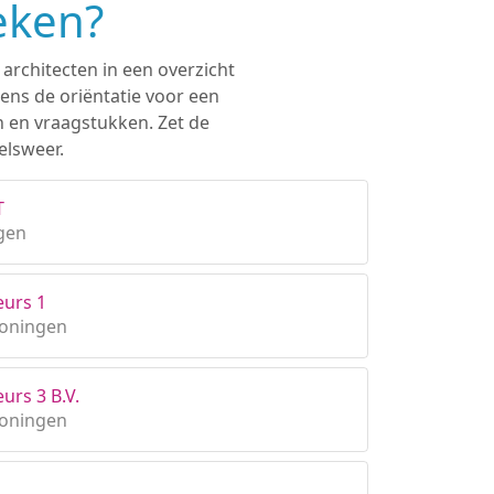
eken?
 architecten in een overzicht
ens de oriëntatie voor een
n en vraagstukken. Zet de
elsweer.
T
gen
eurs 1
roningen
urs 3 B.V.
roningen