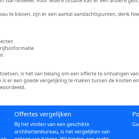
te in Garrelsweer. Voor iedere situatie kan er een andere ges
au te kiezen, zijn er een aantal aandachtspunten, denk hier
jecten
ijfsinformatie
et
etsen, is het van belang om een offerte te ontvangen van 
n is er een goede vergelijking te maken tussen de kosten e
beoordeeld.
Offertes vergelijken
Po
Bij het vinden van een geschikte
Ga
architectenbureau, is het vergelijken van