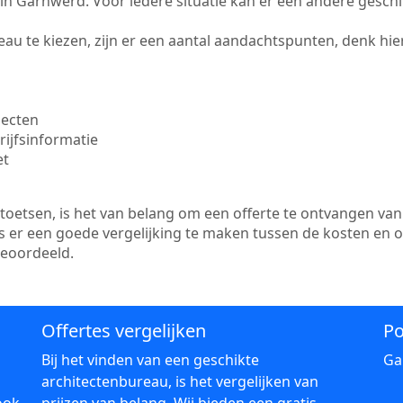
te in Garnwerd. Voor iedere situatie kan er een andere gesch
au te kiezen, zijn er een aantal aandachtspunten, denk hier
jecten
ijfsinformatie
et
etsen, is het van belang om een offerte te ontvangen van 
s er een goede vergelijking te maken tussen de kosten en 
beoordeeld.
Offertes vergelijken
Po
Bij het vinden van een geschikte
Ga
architectenbureau, is het vergelijken van