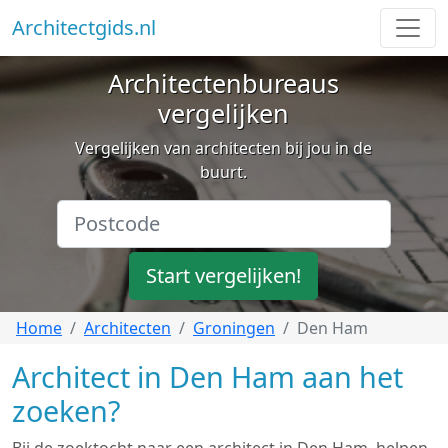
Architectgids.nl
Architectenbureaus
vergelijken
Vergelijken van architecten bij jou in de
buurt.
Start vergelijken!
Home
Architecten
Groningen
Den Ham
Architect in Den Ham aan het
zoeken?