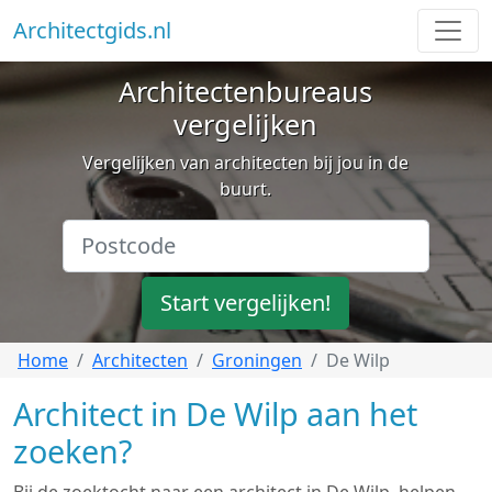
Architectgids.nl
Architectenbureaus
vergelijken
Vergelijken van architecten bij jou in de
buurt.
Start vergelijken!
Home
Architecten
Groningen
De Wilp
Architect in De Wilp aan het
zoeken?