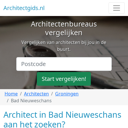
Architectgids.nl
Architectenbureaus
vergelijken
Vergelijken van architecten bij jou in de
buurt.
Start vergelijken!
Home
Architecten
Groningen
Bad Nieuweschans
Architect in Bad Nieuweschans
aan het zoeken?