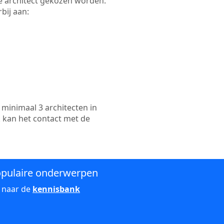
kte architect gekozen worden.
bij aan:
minimaal 3 architecten in
k kan het contact met de
pulaire onderwerpen
 naar de
kennisbank