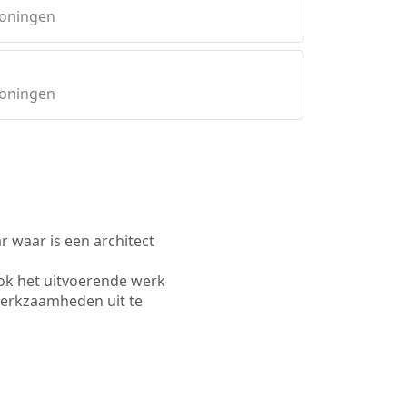
roningen
roningen
waar is een architect
ok het uitvoerende werk
werkzaamheden uit te