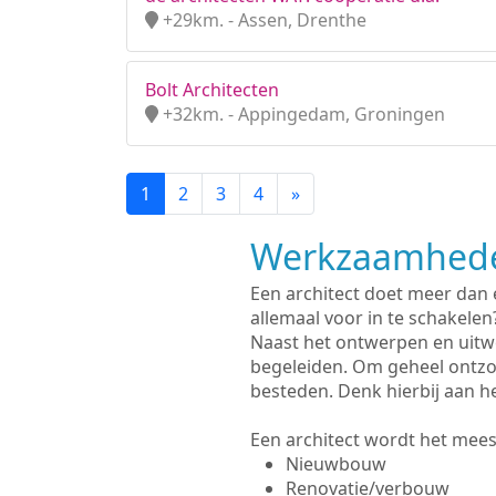
+29km. - Assen, Drenthe
Bolt Architecten
+32km. - Appingedam, Groningen
1
2
3
4
»
Werkzaamhede
Een architect doet meer dan
allemaal voor in te schakelen
Naast het ontwerpen en uitw
begeleiden. Om geheel ontzo
besteden. Denk hierbij aan h
Een architect wordt het meest
Nieuwbouw
Renovatie/verbouw