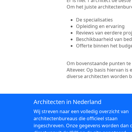
Er is niet 1 architect de best
Om het juiste architectenbure
De specialisaties
Opleiding en ervaring
Reviews van eerdere pro
Beschikbaarheid van bedr
Offerte binnen het budg
Om bovenstaande punten te to
Alteveer. Op basis hiervan is
diverse architecten worden 
Architecten in Nederland
Wij streven naar een volledig overzicht van
architectenbureaus die officieel staan
ingeschreven. Onze gegevens worden dan 