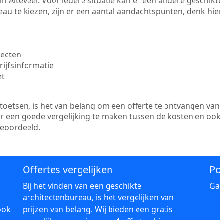
e in Alteveer. Voor iedere situatie kan er een andere geschi
au te kiezen, zijn er een aantal aandachtspunten, denk hier
jecten
ijfsinformatie
et
etsen, is het van belang om een offerte te ontvangen van 
 er een goede vergelijking te maken tussen de kosten en oo
beoordeeld.
Offertes vergelijken
Po
Bij het vinden van een geschikte
Ga
architectenbureau, is het vergelijken van
ook
prijzen van belang. Wij bieden een gratis