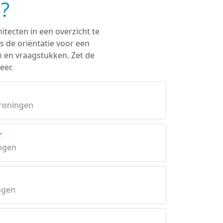
?
itecten in een overzicht te
s de oriëntatie voor een
n en vraagstukken. Zet de
eer.
Groningen
T
ngen
ngen