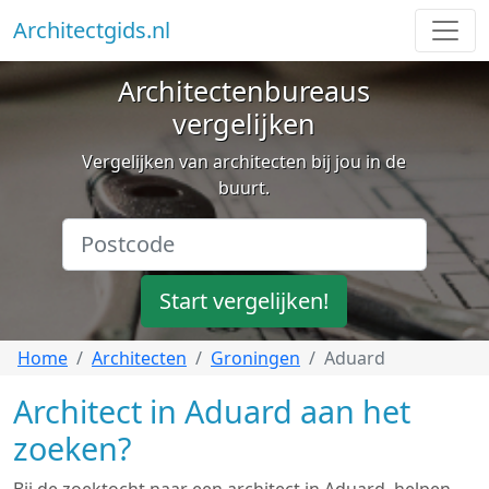
Architectgids.nl
Architectenbureaus
vergelijken
Vergelijken van architecten bij jou in de
buurt.
Start vergelijken!
Home
Architecten
Groningen
Aduard
Architect in Aduard aan het
zoeken?