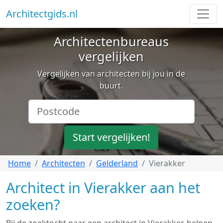
Architectgids.nl
Architectenbureaus
vergelijken
Vergelijken van architecten bij jou in de
buurt.
Start vergelijken!
Home
Architecten
Gelderland
Vierakker
Architect in Vierakker aan het
zoeken?