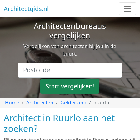
Architectgids.nl
Architectenbureaus
vergelijken
Vergelijken van architecten bij jou in de
buurt.
Start vergelijken!
Home
Architecten
Gelderland
Ruurlo
Architect in Ruurlo aan het
zoeken?