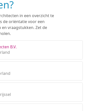
en?
chitecten in een overzicht te
s de oriëntatie voor een
n en vraagstukken. Zet de
molen.
cten B.V.
erland
erland
ijssel