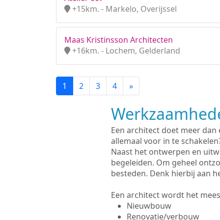
+15km. - Markelo, Overijssel
Maas Kristinsson Architecten
+16km. - Lochem, Gelderland
1
2
3
4
»
Werkzaamhede
Een architect doet meer dan
allemaal voor in te schakelen
Naast het ontwerpen en uitw
begeleiden. Om geheel ontzo
besteden. Denk hierbij aan h
Een architect wordt het meest
Nieuwbouw
Renovatie/verbouw