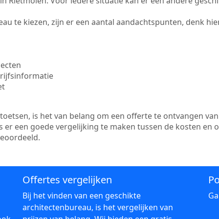
te in Rietmolen. Voor iedere situatie kan er een andere gesch
au te kiezen, zijn er een aantal aandachtspunten, denk hier
jecten
ijfsinformatie
et
etsen, is het van belang om een offerte te ontvangen van 
is er een goede vergelijking te maken tussen de kosten en 
beoordeeld.
Offertes vergelijken
Po
Bij het vinden van een geschikte
Ga
architectenbureau, is het vergelijken van