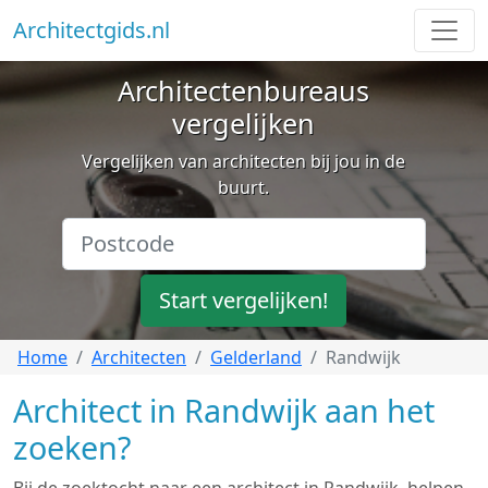
Architectgids.nl
Architectenbureaus
vergelijken
Vergelijken van architecten bij jou in de
buurt.
Start vergelijken!
Home
Architecten
Gelderland
Randwijk
Architect in Randwijk aan het
zoeken?