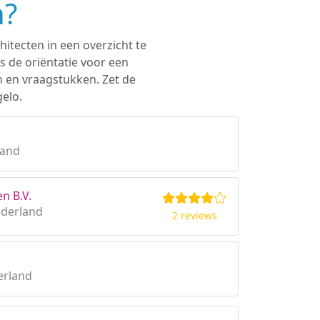
n?
hitecten in een overzicht te
s de oriëntatie voor een
n en vraagstukken. Zet de
elo.
land
n B.V.
lderland
2 reviews
erland