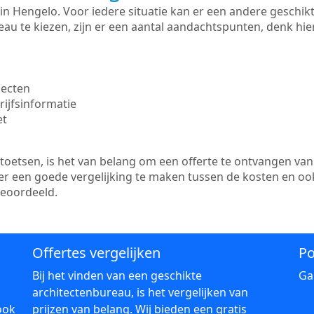
te in Hengelo. Voor iedere situatie kan er een andere geschi
au te kiezen, zijn er een aantal aandachtspunten, denk hier
jecten
ijfsinformatie
et
etsen, is het van belang om een offerte te ontvangen van 
 er een goede vergelijking te maken tussen de kosten en oo
beoordeeld.
Offertes vergelijken
Po
Bij het vinden van een geschikte
Ga
architectenbureau, is het vergelijken van
ook
prijzen van belang. Wij bieden een gratis