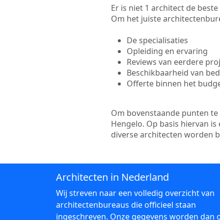
Er is niet 1 architect de bes
Om het juiste architectenbure
De specialisaties
Opleiding en ervaring
Reviews van eerdere pro
Beschikbaarheid van bedr
Offerte binnen het budg
Om bovenstaande punten te to
Hengelo. Op basis hiervan is
diverse architecten worden 
Architecten in Nederland
Wij streven naar een volledig overzicht van
architectenbureaus die officieel staan
ingeschreven. Onze gegevens worden dan 