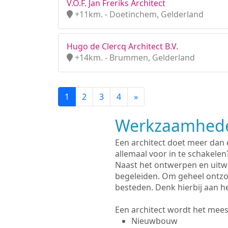
V.O.F. Jan Freriks Architect
+11km. - Doetinchem, Gelderland
Hugo de Clercq Architect B.V.
+14km. - Brummen, Gelderland
1
2
3
4
»
Werkzaamhede
Een architect doet meer dan
allemaal voor in te schakelen
Naast het ontwerpen en uitw
begeleiden. Om geheel ontzo
besteden. Denk hierbij aan h
Een architect wordt het meest
Nieuwbouw