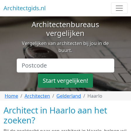
Architectgids.nl
Architectenbureaus
vergelijken
Vergelijken van architecten bij jou in de
buurt.
Start vergelijken!
Home
Architecten
Gelderland
Haarlo
Architect in Haarlo aan het
zoeken?