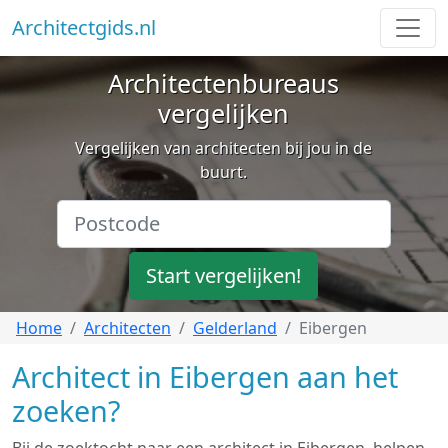
Architectgids.nl
Architectenbureaus
vergelijken
Vergelijken van architecten bij jou in de
buurt.
Start vergelijken!
Home
Architecten
Gelderland
Eibergen
Architect in Eibergen aan het
zoeken?