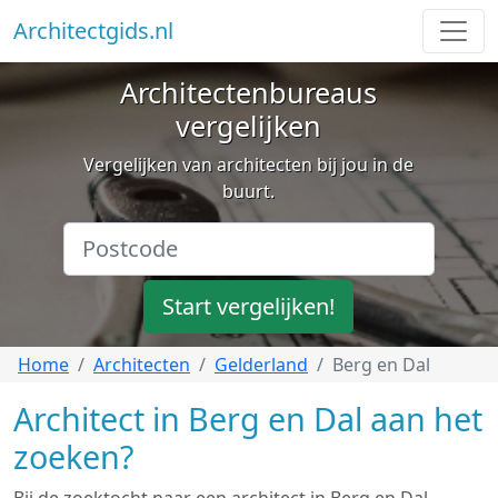
Architectgids.nl
Architectenbureaus
vergelijken
Vergelijken van architecten bij jou in de
buurt.
Start vergelijken!
Home
Architecten
Gelderland
Berg en Dal
Architect in Berg en Dal aan het
zoeken?