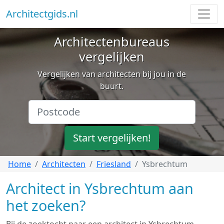
Architectgids.nl
Architectenbureaus
vergelijken
Vergelijken van architecten bij jou in de
buurt.
Start vergelijken!
Home
Architecten
Friesland
Ysbrechtum
Architect in Ysbrechtum aan
het zoeken?