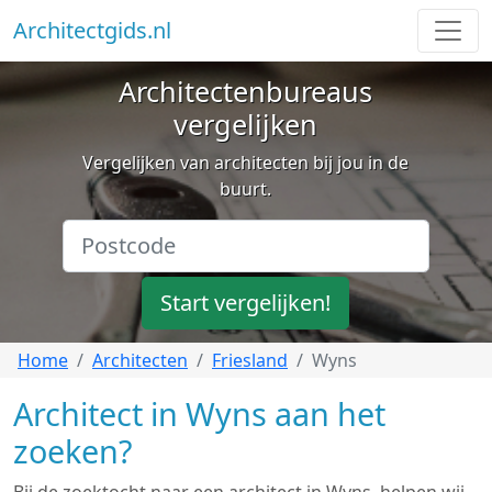
Architectgids.nl
Architectenbureaus
vergelijken
Vergelijken van architecten bij jou in de
buurt.
Start vergelijken!
Home
Architecten
Friesland
Wyns
Architect in Wyns aan het
zoeken?