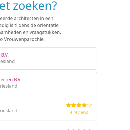
et zoeken?
eerde architecten in een
ig is tijdens de oriëntatie
rkzaamheden en vraagstukken.
gio Vrouwenparochie.
B.V.
iesland
ecten B.V.
riesland
riesland
4 reviews