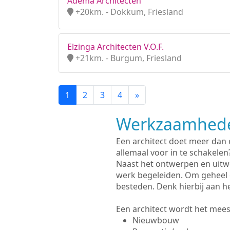
Adema Architecten
+20km. - Dokkum, Friesland
Elzinga Architecten V.O.F.
+21km. - Burgum, Friesland
1
2
3
4
»
Werkzaamhede
Een architect doet meer dan
allemaal voor in te schakelen
Naast het ontwerpen en uitw
werk begeleiden. Om geheel 
besteden. Denk hierbij aan h
Een architect wordt het meest
Nieuwbouw