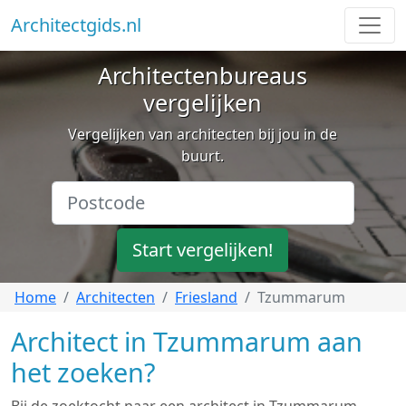
Architectgids.nl
Architectenbureaus
vergelijken
Vergelijken van architecten bij jou in de
buurt.
Start vergelijken!
Home
Architecten
Friesland
Tzummarum
Architect in Tzummarum aan
het zoeken?