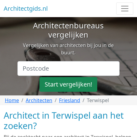
Architectgids.nl
Architectenbureaus
vergelijken
Vergelijken van architecten bij jou in de
buurt.
Start vergelijken!
Home
Architecten
Friesland
Terwispel
Architect in Terwispel aan het
zoeken?