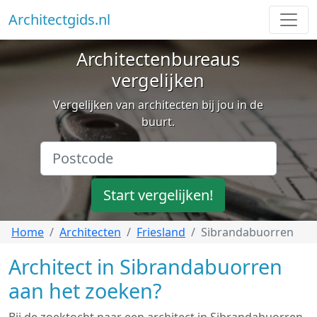
Architectgids.nl
Architectenbureaus
vergelijken
Vergelijken van architecten bij jou in de
buurt.
Start vergelijken!
Home
Architecten
Friesland
Sibrandabuorren
Architect in Sibrandabuorren
aan het zoeken?